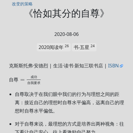
改变的策略
《恰如其分的自尊》
2020-08-06
26
24
2020阅读年
书-五星
克斯斯托弗·安德烈 | 生活·读书·新知三联书店 |
ISBN
成
功
=
自
尊
自
我
要
求
自尊取决于在我们眼中我们的行为与理想之间的距
离：接近自己的理想时自尊水平偏高，远离自己的理
想时自尊水平偏低。
对于自尊来说，最理想的方式是培养出两种视角：往
下看让自己安心，往上看激励自己努力。