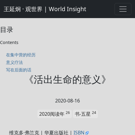
王延炯 · 观世界 | World Insight
目录
Contents
在集中营的经历
意义疗法
写在后面的话
《活出生命的意义》
2020-08-16
26
24
2020阅读年
书-五星
维克多·弗兰克 | 华夏出版社 |
ISBN