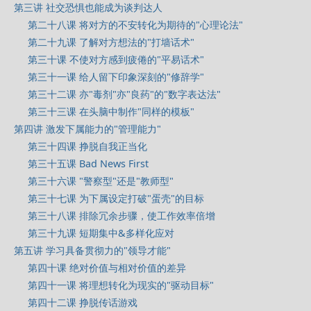
第三讲 社交恐惧也能成为谈判达人
第二十八课 将对方的不安转化为期待的"心理论法"
第二十九课 了解对方想法的"打墙话术"
第三十课 不使对方感到疲倦的"平易话术"
第三十一课 给人留下印象深刻的"修辞学"
第三十二课 亦"毒剂"亦"良药"的"数字表达法"
第三十三课 在头脑中制作"同样的模板"
第四讲 激发下属能力的"管理能力"
第三十四课 挣脱自我正当化
第三十五课 Bad News First
第三十六课 "警察型"还是"教师型"
第三十七课 为下属设定打破"蛋壳"的目标
第三十八课 排除冗余步骤，使工作效率倍增
第三十九课 短期集中&多样化应对
第五讲 学习具备贯彻力的"领导才能"
第四十课 绝对价值与相对价值的差异
第四十一课 将理想转化为现实的"驱动目标"
第四十二课 挣脱传话游戏