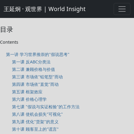
王延炯 · 观世界 | World Insight
目录
Contents
第一讲 学习世界推崇的"假说思考"
第一课 反ABC分类法
第二课 兼顾价格与价值
第三课 市场依"铅笔型"而动
第四课 市场依"直觉"而动
第五课 框架效应
第六课 价格心理学
第七课 "假说与实证检验"的工作方法
第八课 使机会损失"可视化"
第九课 优化"货架"的意义
第十课 顾客至上的"谎言"