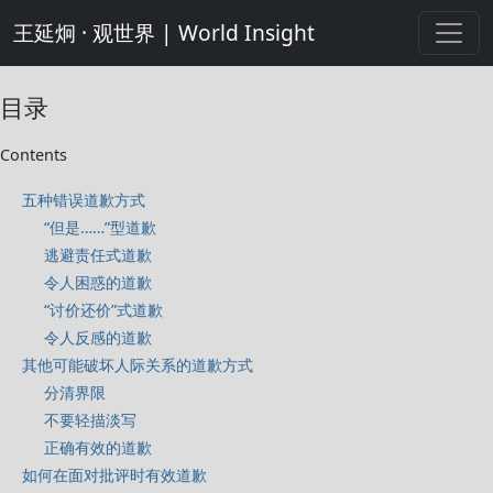
王延炯 · 观世界 | World Insight
目录
Contents
五种错误道歉方式
“但是……”型道歉
逃避责任式道歉
令人困惑的道歉
“讨价还价”式道歉
令人反感的道歉
其他可能破坏人际关系的道歉方式
分清界限
不要轻描淡写
正确有效的道歉
如何在面对批评时有效道歉