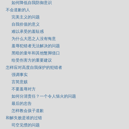
如何降低自我防御意识
不会道歉的人
完美主义的问题
自我价值的意义
难以承受的羞耻感
为什么大恶之人没有悔意
羞辱犯错者无法解决的问题
黑暗的童年和其他蹩脚借口
给受伤害方的重要建议
怎样应对高度自我保护的犯错者
强调事实
言简意赅
不要羞辱对方
如何分清责任？一个令人恼火的问题
最后的忠告
怎样教会孩子道歉
和解失败是谁的过错
司空见惯的问题