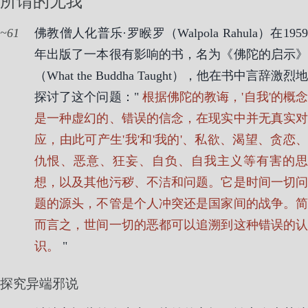
所谓的无我
61
佛教僧人化普乐·罗睺罗（Walpola Rahula）在1959
年出版了一本很有影响的书，名为《佛陀的启示》
（What the Buddha Taught），他在书中言辞激烈地
探讨了这个问题："
根据佛陀的教诲，'自我'的概
是一种虚幻的、错误的信念，在现实中并无真实对
应，由此可产生'我'和'我的'、私欲、渴望、贪恋、
仇恨、恶意、狂妄、自负、自我主义等有害的思
想，以及其他污秽、不洁和问题。它是时间一切问
题的源头，不管是个人冲突还是国家间的战争。简
而言之，世间一切的恶都可以追溯到这种错误的认
识。
"
探究异端邪说