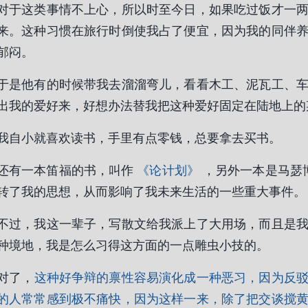
对于这类事情不上心，所以时至今日，如果吃过饭才一
来。这种习惯在旅行时倒使我占了便宜，因为我的同伴
郁闷。
于是他有的时候带我去溜溜弯儿，看看木工、泥瓦工、
出我的爱好来，好想办法替我把这种爱好固定在陆地上的
我自小就喜欢读书，手里有点零钱，总要拿去买书。
还有一本笛福的书，叫作
《论计划》
，另外一本是马瑟
转了我的思想，从而影响了我未来生活的一些重大事件。
不过，我这一辈子，写散文给我派上了大用场，而且是
种境地，我是怎么习得这方面的一点雕虫小技的。
对了，
这种好争辩的禀性容易演化成一种恶习，因为反
的人常常感到极不痛快，因为这样一来，除了把交谈搅