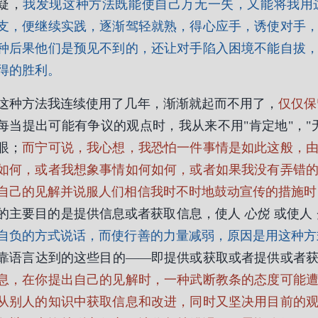
疑，
我发现这种方法既能使自己万无一失，又能将我用
支，便继续实践，逐渐驾轻就熟，得心应手，诱使对手
种后果他们是预见不到的，还让对手陷入困境不能自拔
得的胜利。
这种方法我连续使用了几年，渐渐就起而不用了，
仅仅保
每当提出可能有争议的观点时，我从来不用"肯定地"，"
眼；
而宁可说，我心想，我恐怕一件事情是如此这般，
如何，或者我想象事情如何如何，或者如果我没有弄错
自己的见解并说服人们相信我时不时地鼓动宣传的措施时
的主要目的是提供信息或者获取信息，使人
心悦
或使人
自负的方式说话，而使行善的力量减弱，原因是用这种方
靠语言达到的这些目的——即提供或获取或者提供或者
息，在你提出自己的见解时，一种武断教条的态度可能
从别人的知识中获取信息和改进，同时又坚决用目前的