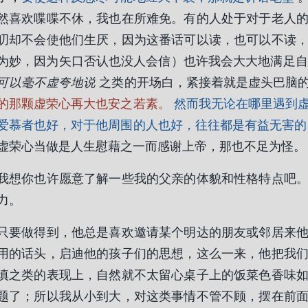
然喜欢喋喋不休，我也在所难免。有的人处于对于老人
叨却不会使他们生厌，因为这番话可以读，也可以不读
为妙，因为矢口否认也没人会信）也许我会大大地满足
可以毫不虚夸地说
之类的开场白，紧接着就是虚头巴脑
的那颗虚荣心再大也安之若素。
然而我无论在哪里遇到
爱慕者也好，对于他周围的人也好，往往都是有益无害的
虚荣心当做是人生慰藉之一而感谢上帝，那也不足为怪。
我想你也许愿意了解一些我的父亲的体貌和性格特点吧
力。
只要做得到，他总是喜欢邀请某个明达的朋友或邻居来
用的话头，启迪他的孩子们的思想，这么一来，他把我
慎之类的表现上，自然就不太留心桌子上的饭菜色香味
题了；所以我从小到大，对这类事情不管不顾，摆在前