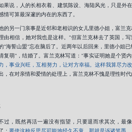
如果说，人的长相衣着、建筑陈设、海陆风光，只是外
感情可算最深邃的内在的东西了。
他的另一门亲事是近邻和老相识的女儿里德小姐，富兰克
理由相信，她对我也是这样。"但富兰克林去了英国，
的"海誓山盟"忘在脑后了。近两年以后回来，里德小姐已
情复萌"，结婚了。富兰克林写道："事实证明她是个贤
力，事业兴旺，互相努力，让对方幸福。这样我算尽力
出，在对亲情和爱情的处理上，富兰克林不愧是理性时代
部
不过，既然再活一遍没有指望，只要退而求其次，最
了；
要使这种反思尽可能地经久不衰，那就是诉诸笔墨
。