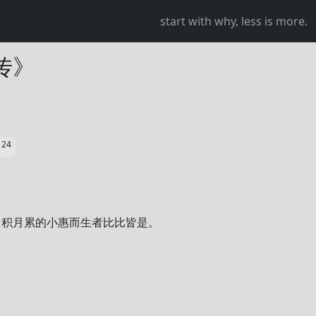
start with why, less is more.
传》
24
星
日积月累的小惠而生者比比皆是。