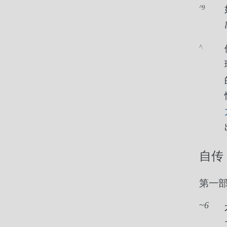
9
.
自传
第一
6