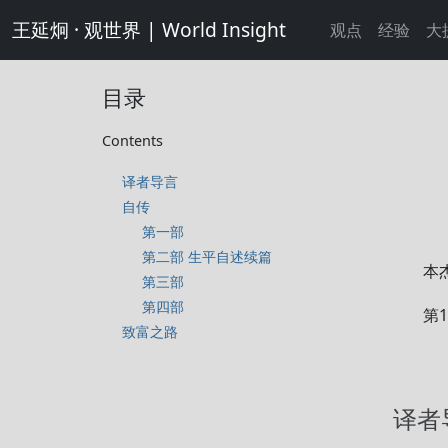
王延炯 · 观世界 | World Insight
观点
经验
大
目录
Contents
译者导言
自传
第一部
第二部 生平自述续篇
本
第三部
第四部
第
致富之路
译者