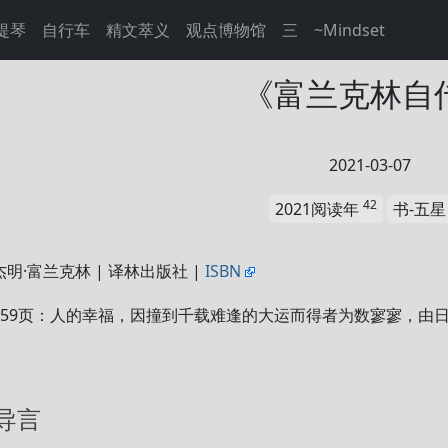
提琴
自行车
精文萃义
观点博物馆
三
~Mindset
《富兰克林自
2021-03-07
42
2021阅读年
书-五
杰明·富兰克林 | 译林出版社 |
ISBN
159页：人的幸福，因撞到千载难逢的大运而得者为数寥寥，由
导言