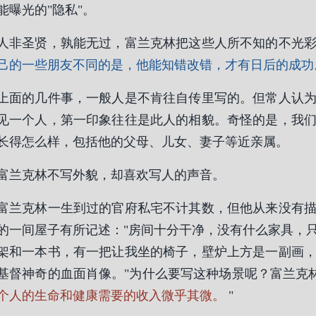
能曝光的"隐私"。
人非圣贤，孰能无过，富兰克林把这些人所不知的不光
己的一些朋友不同的是，他能知错改错，才有日后的成功
上面的几件事，一般人是不肯往自传里写的。但常人认
见一个人，第一印象往往是此人的相貌。奇怪的是，我
长得怎么样，包括他的父母、儿女、妻子等近亲属。
富兰克林不写外貌，却喜欢写人的声音。
富兰克林一生到过的官府私宅不计其数，但他从来没有
的一间屋子有所记述："房间十分干净，没有什么家具，
架和一本书，有一把让我坐的椅子，壁炉上方是一副画
基督神奇的血面肖像。"为什么要写这种场景呢？富兰克
个人的生命和健康需要的收入微乎其微。
"