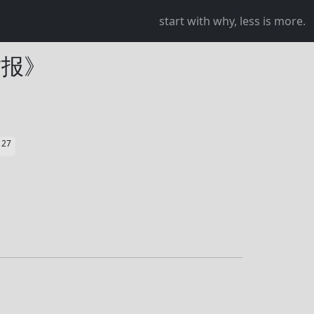
start with why, less is more.
财报》
27
星