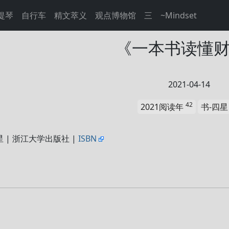
提琴
自行车
精文萃义
观点博物馆
三
~Mindset
《一本书读懂
2021-04-14
42
2021阅读年
书-四
星 | 浙江大学出版社 |
ISBN