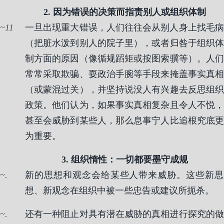
2. 因为错误的决策而指责别人或组织体制
11
一旦出现重大错误，人们往往会从别人身上找毛病
（把脏水泼到别人的院子里），或者归咎于组织体
制方面的原因（像循规蹈矩或按图索骥等）。人们
常常采取欺骗、耍政治手腕等手段来掩盖事实真相
（或蒙混过关），并坚持说没人有兴趣去反思组织
政策。他们认为，如果事实真相复杂且令人不悦，
甚至会威胁到某些人，那么息事宁人比追根究底更
为重要。
3. 组织惰性：一切都要墨守成规
.
新的思想和观念会给某些人带来威胁。这些新思
想、新观念在组织中被一些忠告或建议所扼杀。
.
还有一种阻止对具有潜在威胁的真相进行探究的做