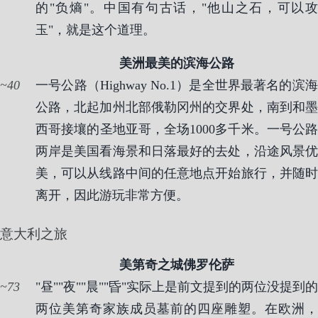
的"负熵"。中国有句古话，"他山之石，可以攻
玉"，就是这个道理。
美洲最美的滨海公路
40
一号公路（Highway No.1）是全世界最著名的滨海
公路，北起加州北部俄勒冈州的交界处，南到和墨
西哥接壤的圣地亚哥，全场1000多千米。一号公路
两岸是美国看海景和日落最好的去处，沿途风景优
美，可以从线路中间的任意地点开始旅行，并随时
离开，因此游玩非常方便。
意大利之旅
美第奇之城佛罗伦萨
73
"昼""夜""晨""昏"实际上是前文提到的两位没提到的
两位美第奇家族成员墓前的四座雕塑。在欧洲，