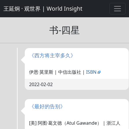
王延炯 · 观世界 | World Insight
书-四星
《西方将主宰多久》
伊恩·莫里斯 | 中信出版社 |
ISBN
2022-02-02
《最好的告别》
[美] 阿图·葛文德（Atul Gawande） | 浙江人