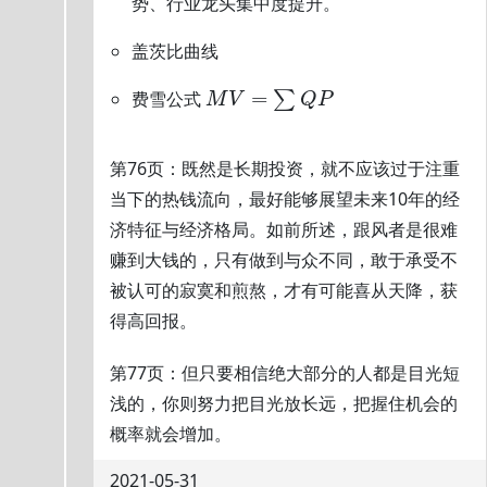
势、行业龙头集中度提升。
盖茨比曲线
=
费雪公式
∑
M
V
Q
P
第76页：既然是长期投资，就不应该过于注重
当下的热钱流向，最好能够展望未来10年的经
济特征与经济格局。如前所述，跟风者是很难
赚到大钱的，只有做到与众不同，敢于承受不
被认可的寂寞和煎熬，才有可能喜从天降，获
得高回报。
第77页：但只要相信绝大部分的人都是目光短
浅的，你则努力把目光放长远，把握住机会的
概率就会增加。
2021-05-31