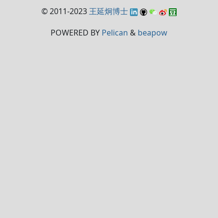
© 2011-2023
王延炯博士
POWERED BY
Pelican
&
beapow