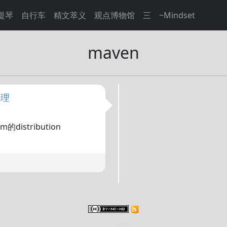
提琴
自行车
精文萃义
观点博物馆
三
~Mindset
maven
管理
m的distribution