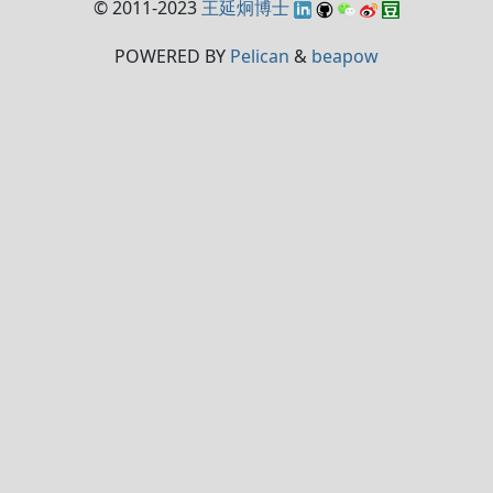
© 2011-2023
王延炯博士
POWERED BY
Pelican
&
beapow