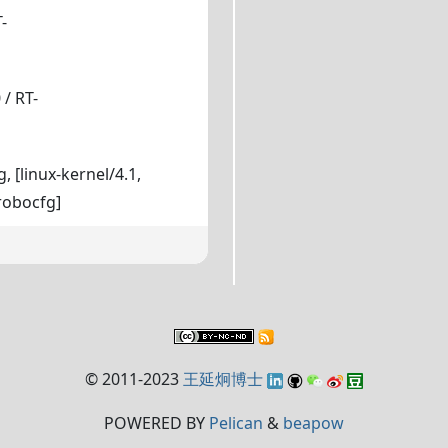
-
/ RT-
[linux-kernel/4.1,
 robocfg]
© 2011-2023
王延炯博士
POWERED BY
Pelican
&
beapow