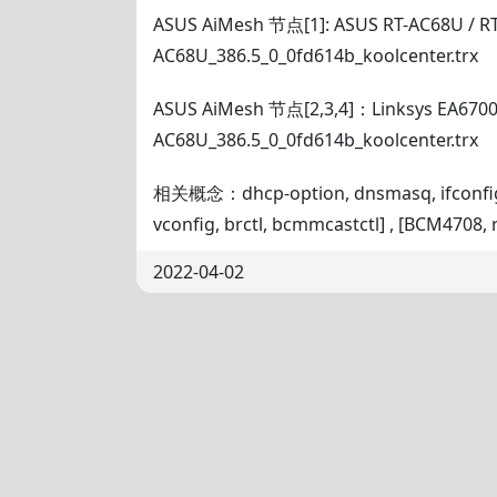
ASUS AiMesh 节点[1]: ASUS RT-AC68U / RT
AC68U_386.5_0_0fd614b_koolcenter.trx
ASUS AiMesh 节点[2,3,4]：Linksys EA6700 
AC68U_386.5_0_0fd614b_koolcenter.trx
相关概念：dhcp-option, dnsmasq, ifconfig, 
vconfig, brctl, bcmmcastctl] , [BCM4708,
2022-04-02