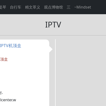
提琴
自行车
精文萃义
观点博物馆
三
~Mindset
IPTV
IPTV机顶盒
机顶盒
T-
lcenter.w