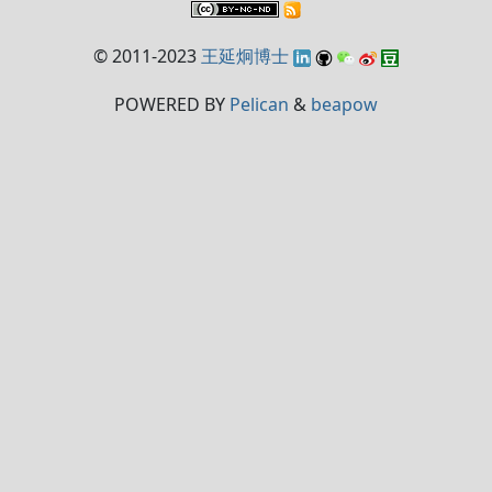
© 2011-2023
王延炯博士
POWERED BY
Pelican
&
beapow