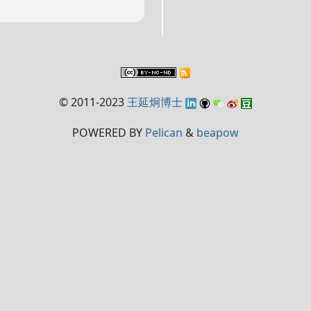
© 2011-2023
王延炯博士
POWERED BY
Pelican
&
beapow