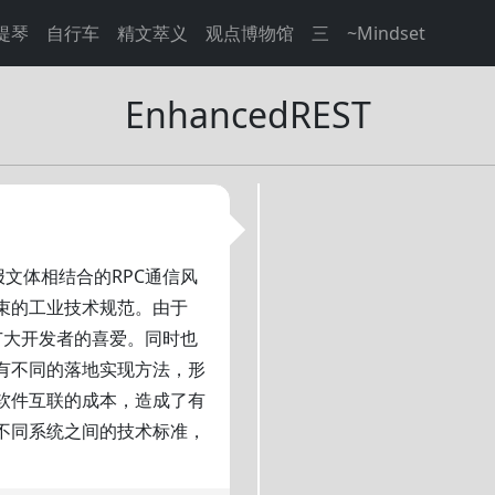
提琴
自行车
精文萃义
观点博物馆
三
~Mindset
EnhancedREST
ON报文体相结合的RPC通信风
束的工业技术规范。由于
到广大开发者的喜爱。同时也
有不同的落地实现方法，形
软件互联的成本，造成了有
范了不同系统之间的技术标准，