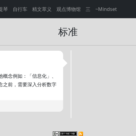
提琴
自行车
精文萃义
观点博物馆
三
~Mindset
标准
他概念例如：「信息化」、
念之前，需要深入分析数字
。