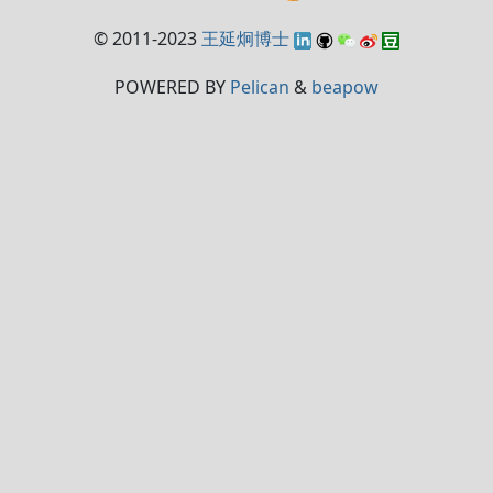
© 2011-2023
王延炯博士
POWERED BY
Pelican
&
beapow