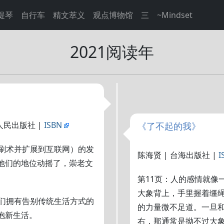
提琴
自行车
精文萃义
观点博物馆
三
~Mindset
2021阅读年
江人民出版社 |
ISBN
《了不起的我》
印刷术并扩展到互联网）的发
陈海贤 | 台海出版社 |
I
他们的地位动摇了，崇老文
第11页：人的感情就像
大象背上，手里握着缰
人们拥有告别传统生活方式的
的力量微不足道。一旦
抱新生活。
右，那通常是拗不过大