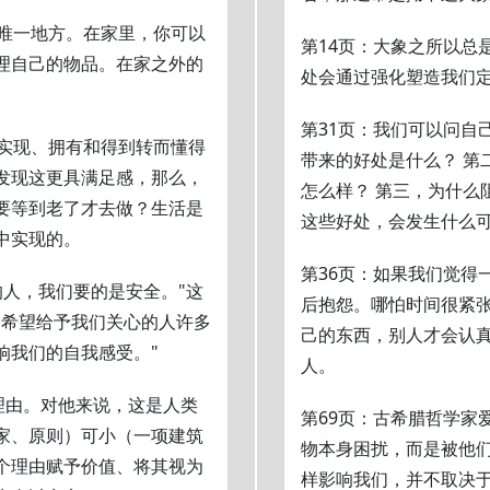
的唯一地方。在家里，你可以
第14页：大象之所以总
理自己的物品。在家之外的
处会通过强化塑造我们
第31页：我们可以问自
意实现、拥有和得到转而懂得
带来的好处是什么？ 第
发现这更具满足感，那么，
怎么样？ 第三，为什么
要等到老了才去做？生活是
这些好处，会发生什么
中实现的。
第36页：如果我们觉得
的人，我们要的是安全。"这
后抱怨。哪怕时间很紧
们希望给予我们关心的人许多
己的东西，别人才会认
响我们的自我感受。"
人。
理由。对他来说，这是人类
第69页：古希腊哲学家爱
家、原则）可小（一项建筑
物本身困扰，而是被他们
个理由赋予价值、将其视为
样影响我们，并不取决