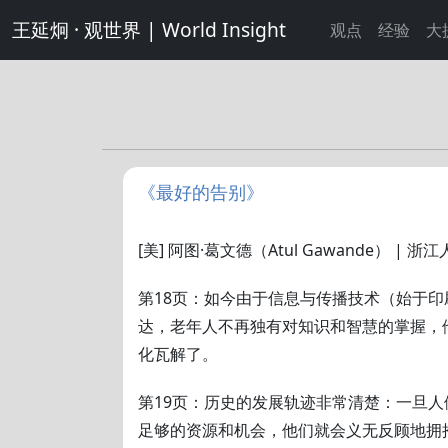
王延炯 · 观世界 | World Insight
观点
经验
大
《最好的告别》
[美] 阿图·葛文德（Atul Gawande） | 浙
第18页：如今由于信息与传播技术（始于
达，老年人不再独有对知识和智慧的掌握，
化瓦解了。
第19页：历史的发展轨迹非常清楚：一旦
足够的资源和机会，他们就会义无反顾地拥