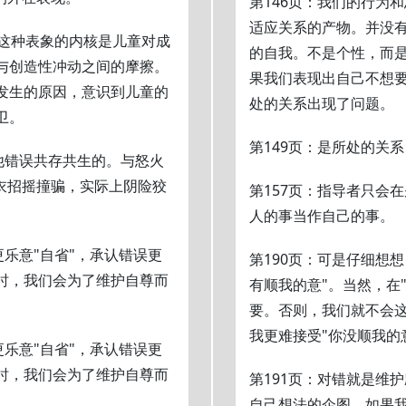
第146页：我们的行为
适应关系的产物。并没
，这种表象的内核是儿童对成
的自我。不是个性，而
与创造性冲动之间的摩擦。
果我们表现出自己不想
发生的原因，意识到儿童的
处的关系出现了问题。
卫。
第149页：是所处的关
他错误共存共生的。与怒火
衣招摇撞骗，实际上阴险狡
第157页：指导者只会
人的事当作自己的事。
更乐意"自省"，承认错误更
第190页：可是仔细想
时，我们会为了维护自尊而
有顺我的意"。当然，在
要。否则，我们就不会这
我更难接受"你没顺我的
更乐意"自省"，承认错误更
时，我们会为了维护自尊而
第191页：对错就是维
自己想法的企图。如果