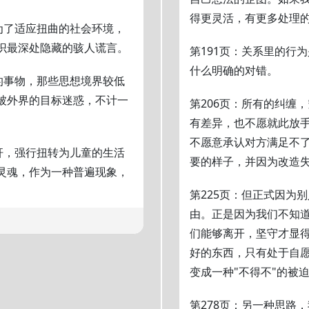
得更灵活，有更多处理
为了适应扭曲的社会环境，
识最深处隐藏的骇人谎言。
第191页：关系里的行
什么明确的对错。
的事物，那些思想境界较低
被外界的目标迷惑，不计一
第206页：所有的纠缠
有差异，也不愿就此放
不愿意承认对方满足不
杆，强行扭转为儿童的生活
要的样子，并因为改造
灵魂，作为一种普遍现象，
第225页：但正式因为
由。正是因为我们不知
们能够离开，坚守才显
好的东西，只有处于自
变成一种"不得不"的被
第278页：另一种思路