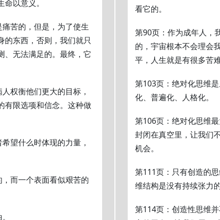
生命以意义。
看它的。
是痛苦的，但是，为了使生
第90页：作为成年人，
身的东西，否则，我们就只
的，宇宙根本不会理会
测、无法满足的。最终，它
平，人生就是有很多苦
第103页：绝对化思维
病人权衡他们更大的目标，
化、普遍化、人格化。
的有限选项和信念。这种做
第106页：绝对化思维
封闭在真空里，让我们
者希望什么时体现的力量，
机会。
第111页：只有创造的
的，而一个表面看似艰苦的
维结构是没有持续张力
第114页：创造性思维
由。