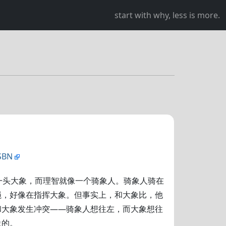
start with why, less is more.
SBN
一头大象，而理智就像一个骑象人。骑象人骑在
绳，好像在指挥大象。但事实上，和大象比，他
和大象发生冲突——骑象人想往左，而大象想往
象的。