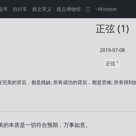
提琴
自行车
精文萃义
观点博物馆
三
~Mindset
正弦 (1)
2019-07-08
1
正弦
有完美的背后，都是残缺; 所有成功的背后，都是苦难; 所有得
美的本质是一切符合预期，万事如意。