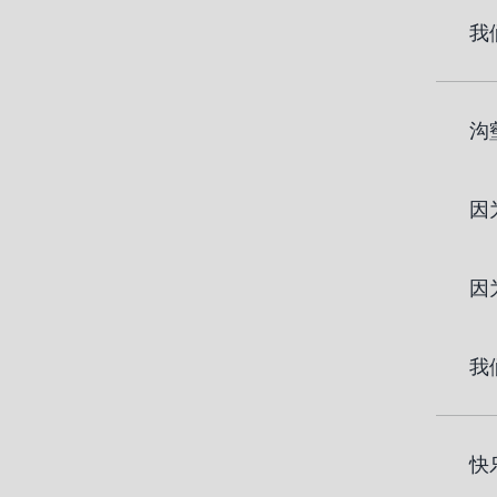
我
沟
因
因
我
快