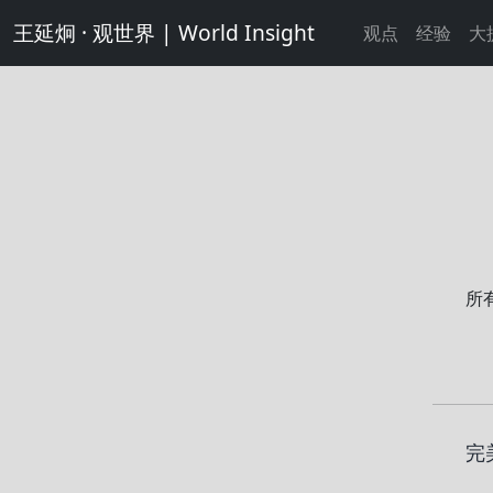
王延炯 · 观世界 | World Insight
观点
经验
大
所
完