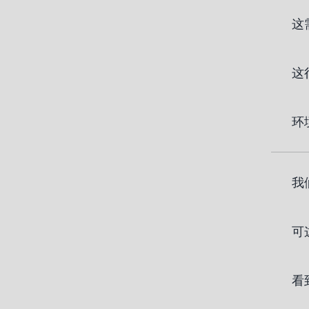
这
这
环
我
可
看