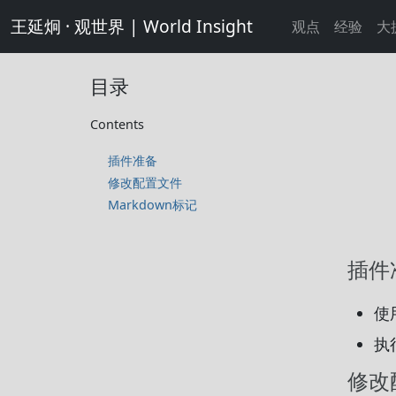
王延炯 · 观世界 | World Insight
观点
经验
大
目录
Contents
插件准备
修改配置文件
Markdown标记
插件
使
执
修改