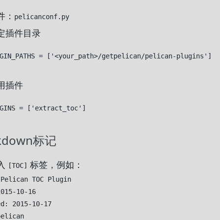
件：
pelicanconf.py
定插件目录
UGIN_PATHS =
['<your_path>/getpelican/pelican-plugins']
用插件
GINS = ['extract_toc']
kdown标记
入
标签，例如：
[TOC]
Pelican TOC Plugin

015-10-16

d: 2015-10-17

elican
