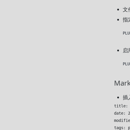
文
指
PL
启
PLU
Mar
插
title: 
date: 2
modifie
tags: p