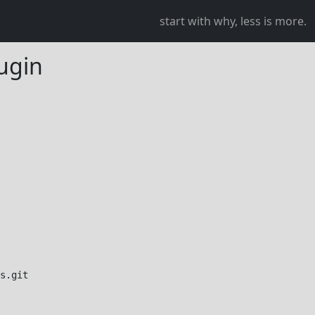
start with why, less is more.
ugin
s.git