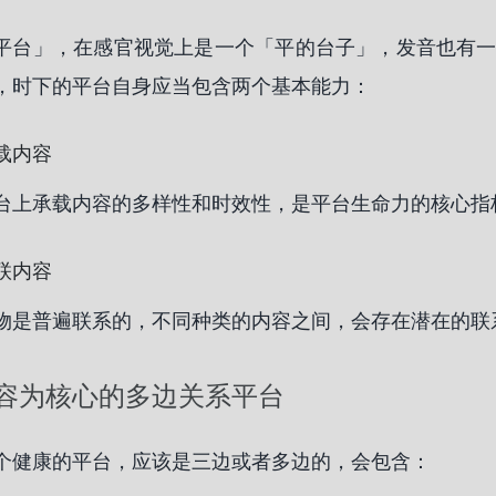
平台」，在感官视觉上是一个「平的台子」，发音也有一部分
，时下的平台自身应当包含两个基本能力：
载内容
台上承载内容的多样性和时效性，是平台生命力的核心指
联内容
物是普遍联系的，不同种类的内容之间，会存在潜在的联
容为核心的多边关系平台
个健康的平台，应该是三边或者多边的，会包含：