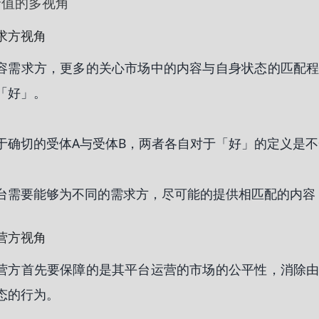
价值的多视角
求方视角
容需求方，更多的关心市场中的内容与自身状态的匹配
「好」。
于确切的受体A与受体B，两者各自对于「好」的定义是
台需要能够为不同的需求方，尽可能的提供相匹配的内容
营方视角
营方首先要保障的是其平台运营的市场的公平性，消除
态的行为。