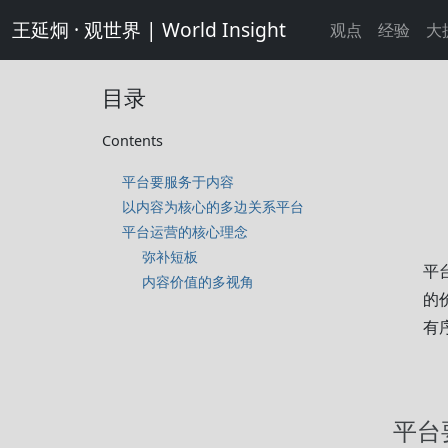
王延炯 · 观世界 | World Insight
观点
经验
大
目录
Contents
平台要服务于内容
以内容为核心的多边关系平台
平台运营的核心理念
弥补短板
平
内容价值的多视角
的
有
平台