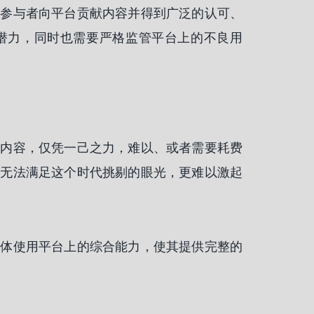
的参与者向平台贡献内容并得到广泛的认可、
潜力，同时也需要严格监管平台上的不良用
供内容，仅凭一己之力，难以、或者需要耗费
是无法满足这个时代挑剔的眼光，更难以激起
个体使用平台上的综合能力，使其提供完整的