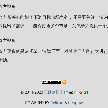
给方视角
给方所关心的除了下游目标市场之外，还需要关注上游
方提出了需求——能否打通多个市场，为供给方提供一个
管方视角
管方更多的是从规范、法律层面，对其他三方的行为进
干预。
© 2011-2023
王延炯博士
POWERED BY
Pelican
&
beapow