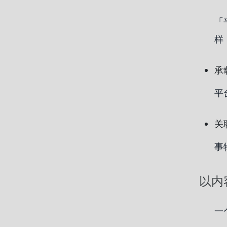
「
样
承
平
关
事
以内
一