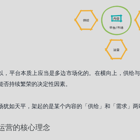
以，平台本质上应当是多边市场化的。在横向上，供给
能否持续繁荣的决定性因素。
场犹如天平，架起的是某个内容的「供给」和「需求」两
运营的核心理念