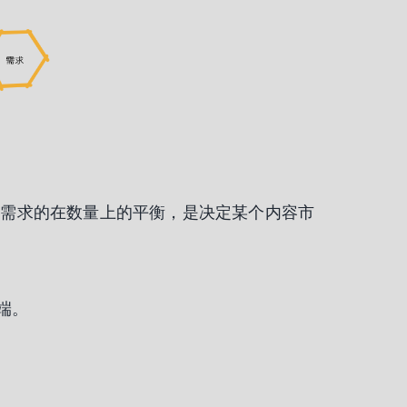
与需求的在数量上的平衡，是决定某个内容市
端。