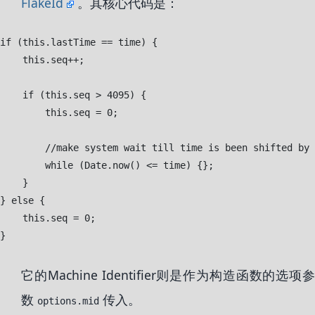
FlakeId
。其核心代码是：
if (this.lastTime == time) {

    this.seq++;

    if (this.seq > 4095) {

        this.seq = 0;

        //make system wait till time is been shifted by 
        while (Date.now() <= time) {};

    }

} else {

    this.seq = 0;

它的Machine Identifier则是作为构造函数的选项参
数
传入。
options.mid