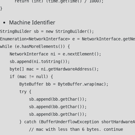
      return (int) (time.getTime() / 1000);

Machine Identifier
StringBuilder sb = new StringBuilder();

Enumeration<NetworkInterface> e = NetworkInterface.getNe
while (e.hasMoreElements()) {

    NetworkInterface ni = e.nextElement();

    sb.append(ni.toString());

    byte[] mac = ni.getHardwareAddress();

    if (mac != null) {

        ByteBuffer bb = ByteBuffer.wrap(mac);

        try {

            sb.append(bb.getChar());

            sb.append(bb.getChar());

            sb.append(bb.getChar());

        } catch (BufferUnderflowException shortHardwareA
            // mac with less than 6 bytes. continue
