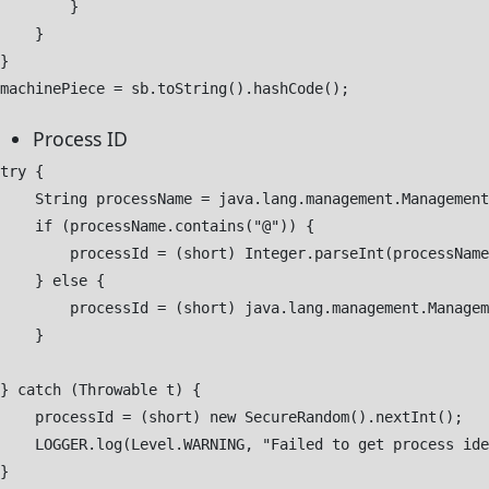
        }

    }

}

Process ID
try {

    String processName = java.lang.management.Management
    if (processName.contains("@")) {

        processId = (short) Integer.parseInt(processName
    } else {

        processId = (short) java.lang.management.Managem
    }

} catch (Throwable t) {

    processId = (short) new SecureRandom().nextInt();

    LOGGER.log(Level.WARNING, "Failed to get process ide