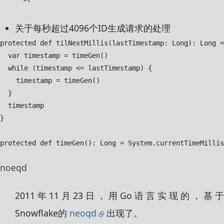
关于每秒超过4096个ID生成请求的处理
protected def tilNextMillis(lastTimestamp: Long): Long =
  var timestamp = timeGen()

  while (timestamp <= lastTimestamp) {

    timestamp = timeGen()

  }

  timestamp

}

noeqd
2011年11月23日，用Go语言实现的，基于
Snowflake的
neoqd
出现了。