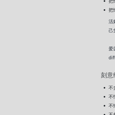
把
把
活
己
爱
dif
刻意
不
不
不
不