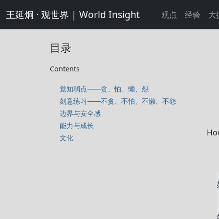
王延炯 · 观世界 | World Insight
观点
经验
大
目录
Contents
觉知弱点——贪、怕、懒、怨
刻意练习——不贪、不怕、不懒、不怨
边界与安全感
能力与成长
Ho
文化