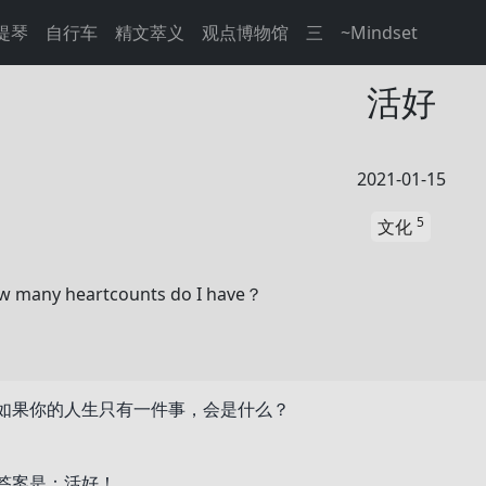
提琴
自行车
精文萃义
观点博物馆
三
~Mindset
活好
2021-01-15
5
文化
w many heartcounts do I have？
如果你的人生只有一件事，会是什么？
答案是：活好！