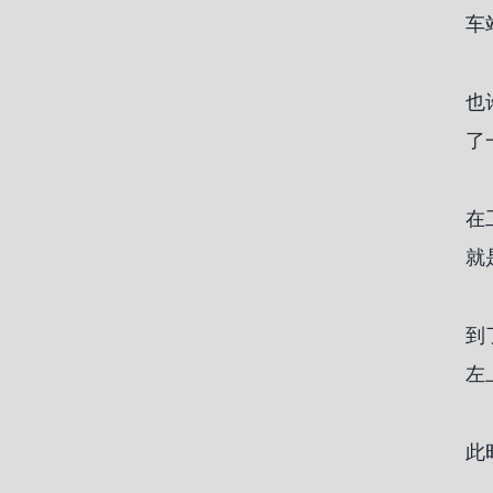
车
也
了
在
就
到
左
此