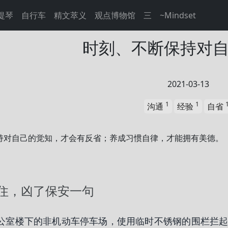
提琴
自行车
精文萃义
观点博物馆
三
~Mindset
时刻、不断保持对
2021-03-13
1
1
沟通
经验
自省
持对自己的觉知，才会有反省；养成习惯自律，才能拥有美德。
住，凶了保安一句
公室楼下的非机动车停车场，使用临时不锈钢的围栏拦