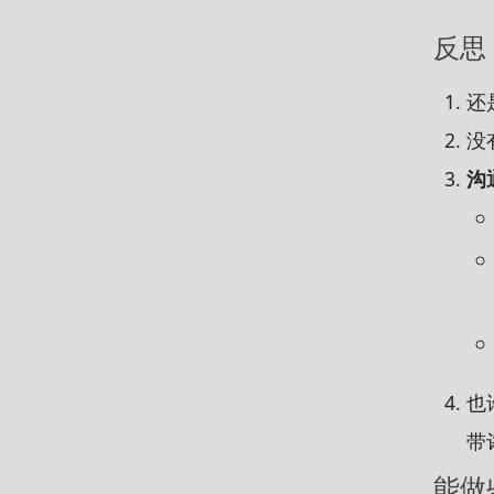
反思
还
没
沟
也
带
能做