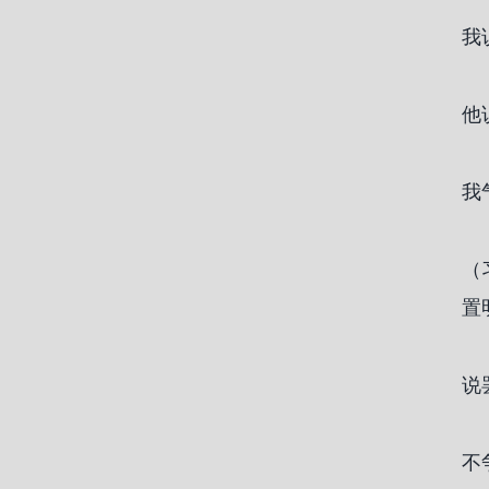
我
他
我
（
置
说
不