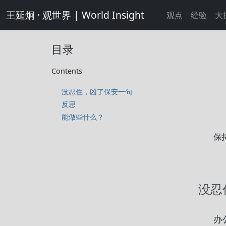
王延炯 · 观世界 | World Insight
观点
经验
大
目录
Contents
没忍住，凶了保安一句
反思
能做些什么？
保
没忍
办