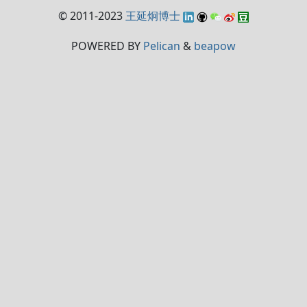
© 2011-2023
王延炯博士
POWERED BY
Pelican
&
beapow