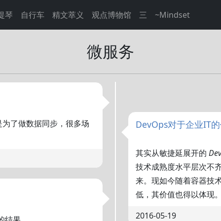
提琴
自行车
精文萃义
观点博物馆
三
~Mindset
微服务
都是为了做数据同步，很多场
DevOps对于企业IT
其实从敏捷延展开的
De
技术成熟度水平层次不
来。现如今随着容器技
低，其价值也得以体现
2016-05-19
的结果。