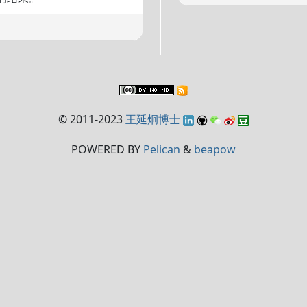
© 2011-2023
王延炯博士
POWERED BY
Pelican
&
beapow